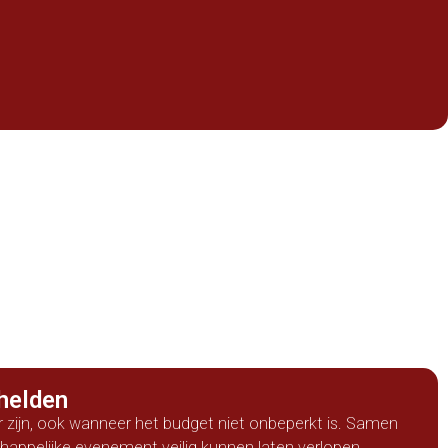
helden
zijn, ook wanneer het budget niet onbeperkt is. Samen
happelijke evenement veilig kunnen laten verlopen.