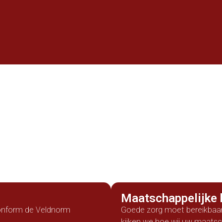
Maatschappelijke 
conform de Veldnorm
Goede zorg moet bereikbaar 
kijken we hoe wij uw maatsc