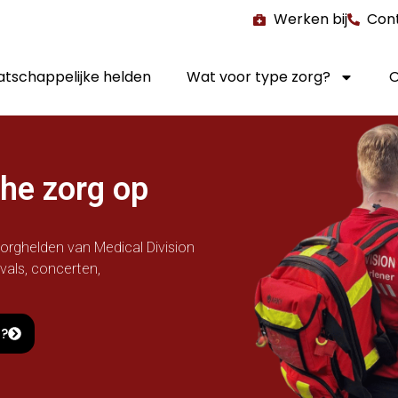
Werken bij
Con
tschappelijke helden
Wat voor type zorg?
O
he zorg op
orghelden van Medical Division
ivals, concerten,
n?