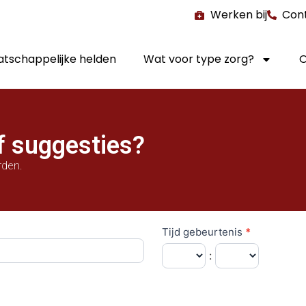
Werken bij
Con
tschappelijke helden
Wat voor type zorg?
O
f suggesties?
rden.
Tijd gebeurtenis
*
: