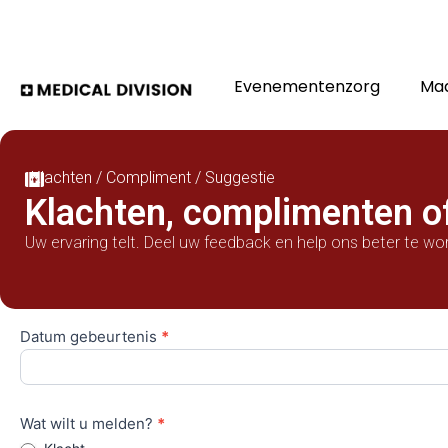
Evenementenzorg
Maa
Klachten / Compliment / Suggestie
Klachten, complimenten o
Uw ervaring telt. Deel uw feedback en help ons beter te wo
Datum gebeurtenis
*
KSC
Wat wilt u melden?
*